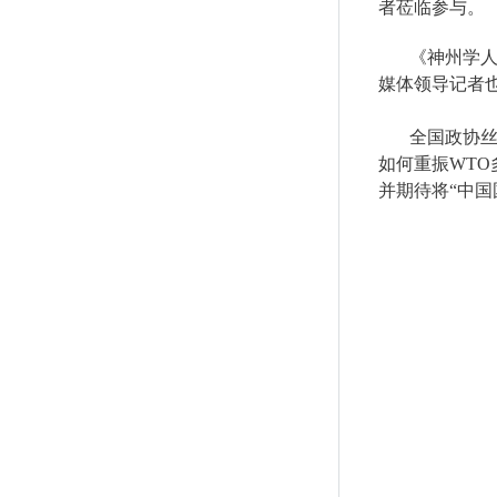
者莅临参与。
《神州学
媒体领导记者
全国政协
如何重振
WTO
并期待将“中