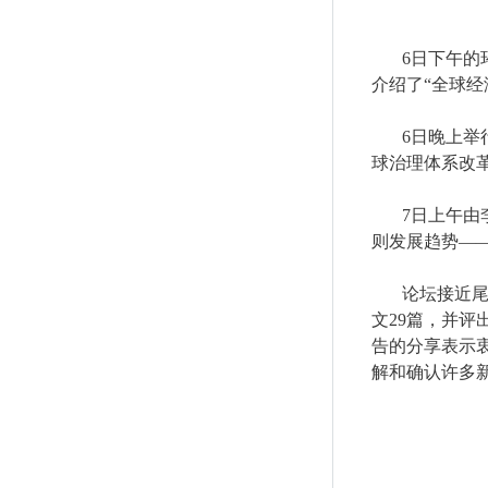
6
日下午的
介绍了“全球
6
日晚上举
球治理体系改
7
日上午由
则发展趋势—
论坛接近
文
29
篇，并评
告的分享表示
解和确认许多