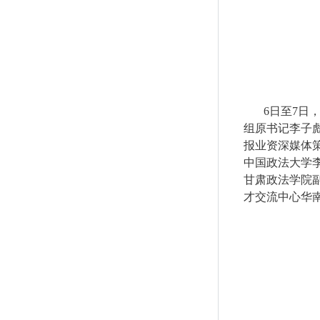
6
日至
7
日
组原书记李子
报业资深媒体
中国政法大学
甘肃政法学院
才交流中心华