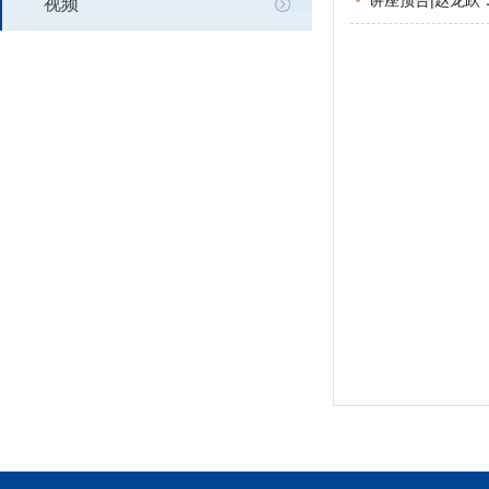
讲座预告|赵龙跃
视频