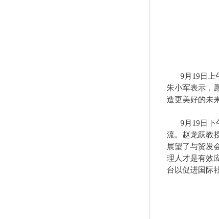
9
月
19
日上
朱小军表示，
造更美好的未
9
月
19
日下
流。赵龙跃教
展望了与贸发
理人才是有效
台以促进国际