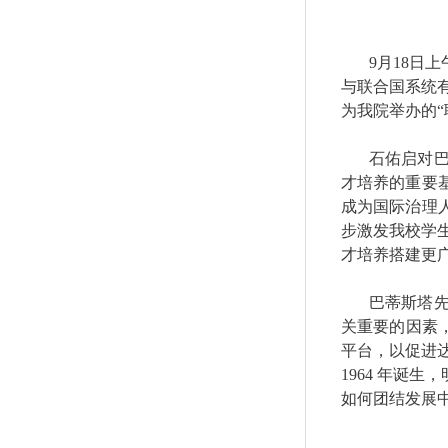
9
月
18
日上
与联合国系统
为我院举办的
石佑启对
才培养的重要
成为国际治理
步激发我校学
才培养搭建更
巴蒂斯塔
关重要的因素
平台，以促进
1964
年诞生，
如何团结发展