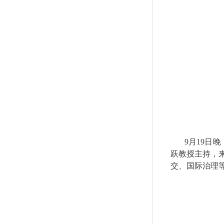
9
月
19
日晚
跃教授主持，
交、国际治理