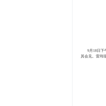
9
月
18
日下
其会见。雷玮