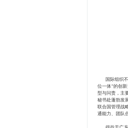
国际组织
位一体”的创
型与问责
，主
秘书处蓬勃发
联合国管理战
通能力、团队
得益于广