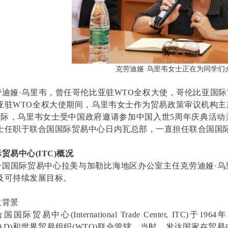
克劳迪娅·乌里韦女士正在为同学们
劳迪娅
·
乌里韦
，曾任哥伦比亚驻
WTO
全权大使，哥伦比亚国际
亚驻
WTO
全权大使期间，乌里韦女士作为贸易政策审议机构主
之际，乌里韦女士受中国政府邀请参加中国入世
5
周年庆典活动
士任职于联合国国际贸易中心日内瓦总部，一直担任联合国国
际贸易中心
(ITC)
概况
合国国际贸易中心拉美与加勒比海地区办公室主任克劳迪娅
·
乌
及可持续发展目标。
立背景
合国国际贸易中心
(International Trade Center, ITC)
于
1964
年
AD)
和世界贸易组织
(WTO)
联合管辖。当时，发达国家在贸易