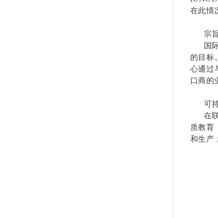
在此情
宗
国
的目标
心通过
口商的
可
在
质教育
和生产