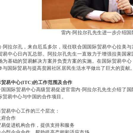
雷内·阿拉尔孔先生进一步介绍国
内
·
阿拉尔孔
，来自厄瓜多尔，现任联合国国际贸易中心拉美与
贸易中心日内瓦总部。阿拉尔孔先生一直致力于增强拉美国家
场为基础的贸易解决方案并负责方案的实施。在国际贸易中心
参与国际贸易与提高贫困社区居民生活水平做出了巨大的贡献
际贸易中心
(ITC)
的工作范围及合作
合国国际贸易中心高级贸易促进官雷内
·
阿拉尔孔先生介绍了国
际贸易中心与中国的合作项目。
际贸易中心工作的三个层次：
政府合作
贸易促进机构合作，提供支持和服务
中小型企业合作，帮助提高产能和适应市场