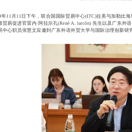
9
年
11
月
11
日下午，联合国国际贸易中心
(ITC)
拉美与加勒比海
级贸易促进官雷内
·
阿拉尔孔
(René A. larcón)
先生
以及广东外语
易中心职员张慧文应邀到广东外语外贸大学与国际治理创新研