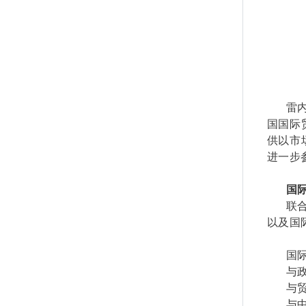
雷
国国际
供以市
进一步
国
联
以及国
国
与
与
与