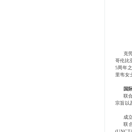
克
哥伦比
5
周年
里韦女
国
联
宗旨以
成
联
(UNCT