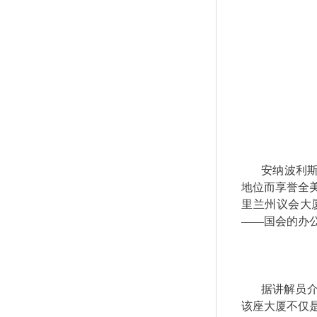
安纳波利
地位而享誉全
里兰州议会大
——国会的办
据讲解员
该座大厦不仅