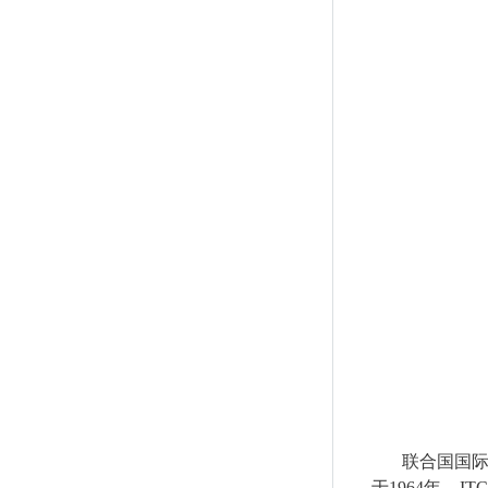
联合国国
于
1964
年。
ITC